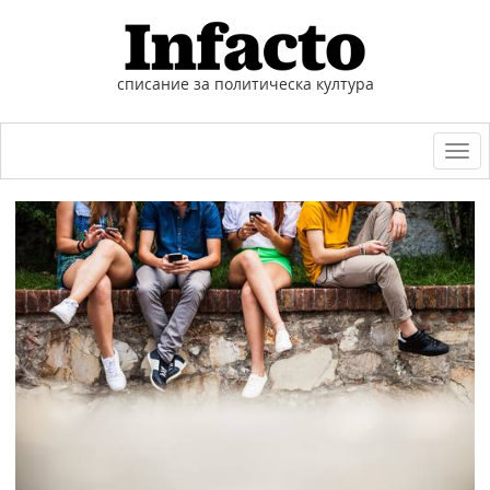
списание за политическа култура
Togg
navi