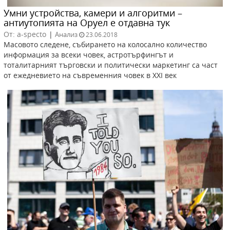
Умни устройства, камери и алгоритми –
антиутопията на Оруел е отдавна тук
От: a-specto
|
Анализ
23.06.2018
Масовото следене, събирането на колосално количество
информация за всеки човек, астротърфингът и
тоталитарният търговски и политически маркетинг са част
от ежедневието на съвременния човек в XXI век