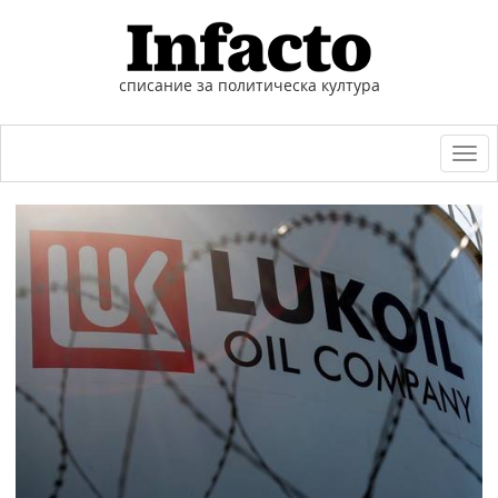
списание за политическа култура
Togg
navi