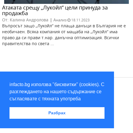
Атаката срещу „Лукойл“ цели принуда за
продажба
От: Калина Андролова
|
Анализ
18.11.2023
Въпросът защо „Лукойл“ не плаща данъци в България не е
необичаен. Всяка компания от мащаба на „Лукойл“ има
право да си прави т.нар. данъчна оптимизация. Всички
правителства по света ...
infacto.bg използва "бисквитки" (cookies). С
RSS
разглеждането на нашето съдържание се
съгласявате с тяхната употреба
2026 © infacto
Разбрах