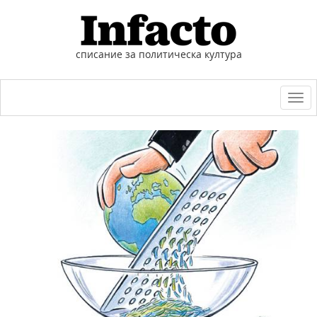
списание за политическа култура
Togg
navi