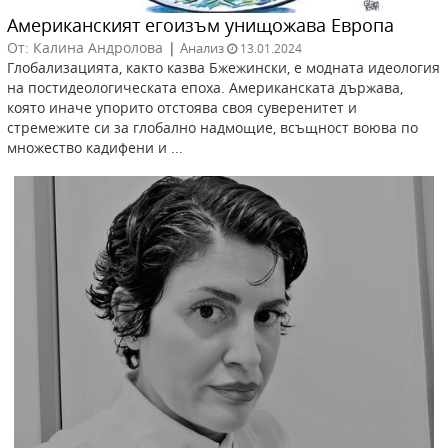
Американският егоизъм унищожава Европа
От: Калина Андролова
|
Анализ
13.01.2024
Глобализацията, както казва Бжежински, е модната идеология
на постидеологическата епоха. Американската държава,
която иначе упорито отстоява своя суверенитет и
стремежите си за глобално надмощие, всъщност воюва по
множество кадифени и ...