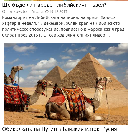
Ще бъде ли нареден либийският пъзел?
От: a-specto
|
Анализ
19.12.2017
Командирът на Либийската национална армия Халифа
Хафтар в неделя, 17 декември, обяви края на Либийското
политическо споразумение, подписано в мароканския град
Схират през 2015 г. С този ход влиятелният лидер ...
Обиколката на Путин в Близкия изток: Русия