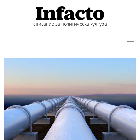
списание за политическа култура
Togg
navi