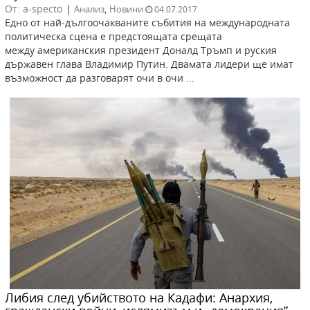
От: a-specto
|
,
Анализ
Новини
04.07.2017
Едно от най-дългоочакваните събития на международната
политическа сцена е предстоящата срещата
между американския президент Доналд Тръмп и руския
държавен глава Владимир Путин. Двамата лидери ще имат
възможност да разговарят очи в очи ...
Либия след убийството на Кадафи: Анархия,