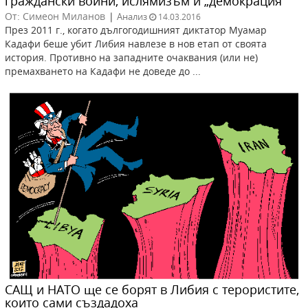
граждански войни, ислямизъм и „демокрация”
От: Симеон Миланов
|
Анализ
14.03.2016
През 2011 г., когато дългогодишният диктатор Муамар
Кадафи беше убит Либия навлезe в нов етап от своята
история. Противно на западните очаквания (или не)
премахването на Кадафи не доведе до ...
САЩ и НАТО ще се борят в Либия с терористите,
които сами създадоха