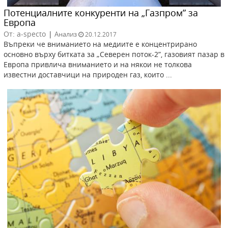
Потенциалните конкуренти на „Газпром” за
Европа
От: a-specto
|
Анализ
20.12.2017
Въпреки че вниманието на медиите e концентрирано
основно върху битката за „Северен поток-2”, газовият пазар в
Европа привлича вниманието и на някои не толкова
известни доставчици на природен газ, които ...