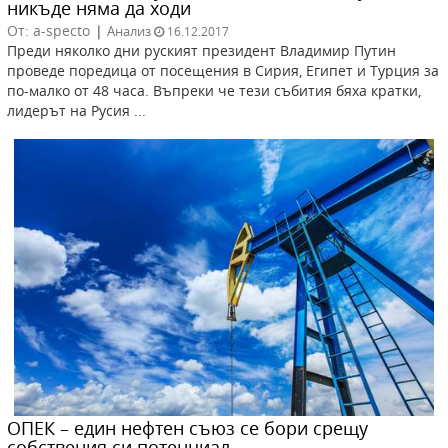
никъде няма да ходи
От: a-specto
|
Анализ
16.12.2017
Преди няколко дни руският президент Владимир Путин
проведе поредица от посещения в Сирия, Египет и Турция за
по-малко от 48 часа. Въпреки че тези събития бяха кратки,
лидерът на Русия ...
ОПЕК – един нефтен съюз се бори срещу
собствения си потенциал