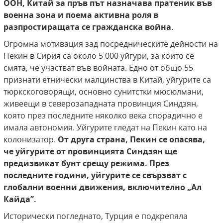
ООН, Китай за пръв път назначава пратеник във
военна зона и поема активна роля в
разпростиращата се гражданска война.
Огромна мотивация зад посредническите дейности на
Пекин в Сирия са около 5 000 уйгури, за които се
смята, че участват във войната. Едно от общо 55
признати етнически малцинства в Китай, уйгурите са
тюркскоговорящи, основно сунитстки мюсюлмани,
живеещи в северозападната провинция Синдзян,
която през последните няколко века спорадично е
имала автономия. Уйгурите гледат на Пекин като на
колонизатор.
От друга страна, Пекин се опасява,
че уйгурите от провинцията Синдзян ще
предизвикат бунт срещу режима. През
последните години, уйгурите се свързват с
глобални военни движения, включително „Ал
Кайда”.
Исторически погледнато, Турция е подкрепяла