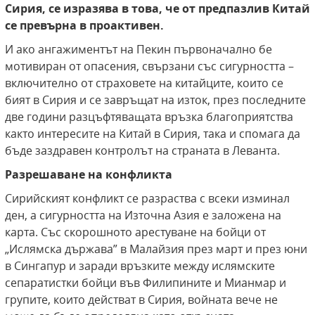
Сирия, се изразява в това, че от предпазлив Китай
се превърна в проактивен.
И ако ангажиментът на Пекин първоначално бе
мотивиран от опасения, свързани със сигурността –
включително от страховете на китайците, които се
бият в Сирия и се завръщат на изток, през последните
две години разцъфтяващата връзка благоприятства
както интересите на Китай в Сирия, така и спомага да
бъде заздравен контролът на страната в Леванта.
Разрешаване на конфликта
Сирийският конфликт се разраства с всеки изминал
ден, а сигурността на Източна Азия е заложена на
карта. Със скорошното арестуване на бойци от
„Ислямска държава” в Малайзия през март и през юни
в Сингапур и заради връзките между ислямските
сепаратистки бойци във Филипините и Мианмар и
групите, които действат в Сирия, войната вече не