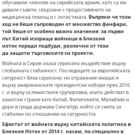
обучавали членове на сирийската армия, като са им
давали съвети, свързани с предоставянето на
медицинска помощ и с логистиката.
Въпреки че този
ход не беше съпроводен от множество фанфари,
той беше от особено важно значение: за първи
път Китай изпраща войници в Близкия
изток поради подбуди, различни от тези
да защити търговските си проекти.
Войната в Сирия оказа сериозно въздействие върху
глобалната стабилност. Последиците за европейската
сигурност бяха сериозни, но отражение имаше и
върху американските президентски избори през 2016
г. и върху ислямистките групировки, които действат в
азиатски страни като Китай, Филипините, Малайзия и
дори в града държава Сингапур, който се смята за
стабилен по отношение на сигурността.
Ефектът от войната върху китайската политика в
Близкия Изток от 2014 г. насам, по-специално в