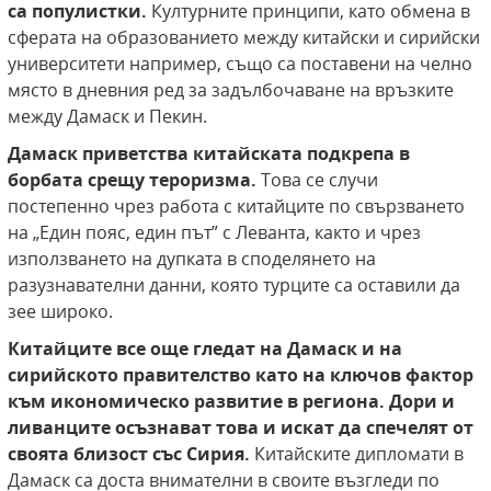
са популистки.
Културните принципи, като обмена в
сферата на образованието между китайски и сирийски
университети например, също са поставени на челно
място в дневния ред за задълбочаване на връзките
между Дамаск и Пекин.
Дамаск приветства китайската подкрепа в
борбата срещу тероризма.
Това се случи
постепенно чрез работа с китайците по свързването
на „Един пояс, един път” с Леванта, както и чрез
използването на дупката в споделянето на
разузнавателни данни, която турците са оставили да
зее широко.
Китайците все още гледат на Дамаск и на
сирийското правителство като на ключов фактор
към икономическо развитие в региона.
Дори и
ливанците осъзнават това и искат да спечелят от
своята близост със Сирия.
Китайските дипломати в
Дамаск са доста внимателни в своите възгледи по