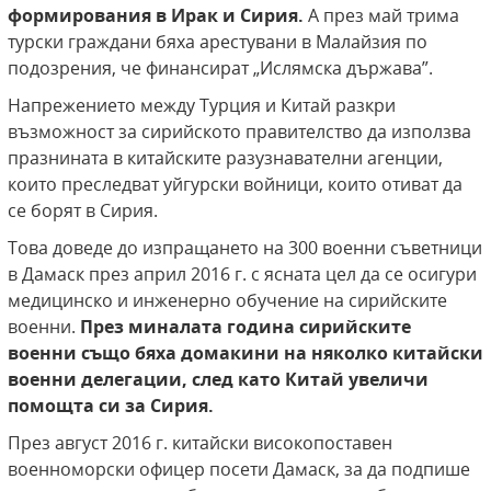
формирования в Ирак и Сирия.
А през май трима
турски граждани бяха арестувани в Малайзия по
подозрения, че финансират „Ислямска държава”.
Напрежението между Турция и Китай разкри
възможност за сирийското правителство да използва
празнината в китайските разузнавателни агенции,
които преследват уйгурски войници, които отиват да
се борят в Сирия.
Това доведе до изпращането на 300 военни съветници
в Дамаск през април 2016 г. с ясната цел да се осигури
медицинско и инженерно обучение на сирийските
военни.
През миналата година сирийските
военни също бяха домакини на няколко китайски
военни делегации, след като Китай увеличи
помощта си за Сирия.
През август 2016 г. китайски високопоставен
военноморски офицер посети Дамаск, за да подпише