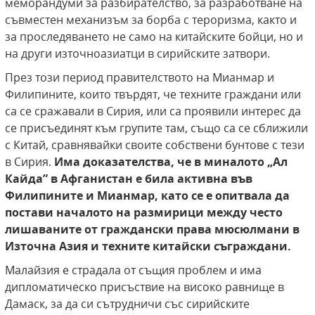
меморандуми за разбирателство, за разработване на
съвместен механизъм за борба с тероризма, както и
за проследяването не само на китайските бойци, но и
на други източноазиатци в сирийските затвори.
През този период правителството на Мианмар и
Филипините, които твърдят, че техните граждани или
са се сражавали в Сирия, или са проявили интерес да
се присъединят към групите там, също са се сближили
с Китай, сравнявайки своите собствени бунтове с тези
в Сирия.
Има доказателства, че в миналото „Ал
Кайда” в Афганистан е била активна във
Филипините и Мианмар, като се е опитвала да
постави началото на размирици между често
лишаваните от граждански права мюсюлмани в
Източна Азия и техните китайски съграждани.
Малайзия е страдала от същия проблем и има
дипломатическо присъствие на високо равнище в
Дамаск, за да си сътрудничи със сирийските