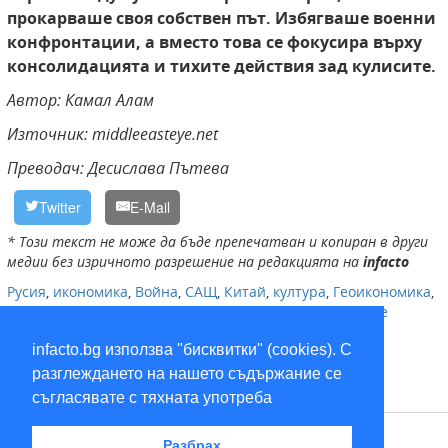
прокарваше своя собствен път. Избягваше военни
конфронтации, а вместо това се фокусира върху
консолидацията и тихите действия зад кулисите.
Автор: Камал Алам
Източник: middleeasteye.net
Преводач: Десислава Пътева
Twitter
E-Mail
* Този текст не може да бъде препечатван и копиран в други
медии без изричното разрешение на редакцията на
infacto
Русия
,
икономика
,
Война
,
САЩ
,
Китай
,
култура
,
Геоикономика
,
сирия
,
ООН
,
Един пояс, един път
,
Астана
,
образование
infacto.bg използва "бисквитки" (cookies). С
разглеждането на нашето съдържание се
съгласявате с тяхната употреба
RSS
Разбрах