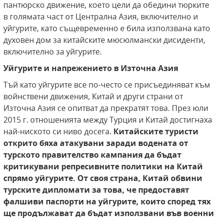
пантюрско движение, което цели да обедини тюрките
в голямата част от Централна Азия, включително и
уйгурите, като същевременно е била използвана като
духовен дом за китайските мюсюлмански дисиденти,
включително за уйгурите.
Уйгурите и напрежението в Източна Азия
Тъй като уйгурите все по-често се присъединяват към
войнствени движения, Китай и други страни от
Източна Азия се опитват да прекратят това. През юли
2015 г. отношенията между Турция и Китай достигнаха
най-ниското си ниво досега.
Китайските туристи
открито бяха атакувани заради водената от
турското правителство кампания да бъдат
критикувани репресивните политики на Китай
спрямо уйгурите. От своя страна, Китай обвини
турските дипломати за това, че предоставят
фалшиви паспорти на уйгурите, които според тях
ще продължават да бъдат използвани във военни