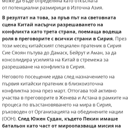
може да бъде определяна като откъсната
от потенциални размирици в Източна Азия.
В резултат на това, за пръв път на световната
сцена Китай насърчи разрешаването на
конфликта като трета страна, поемаща водеща
роля в преговорите с всички страни в Сирия.
През
този месец китайският специален пратеник в Сирия
Сие Сяоян пътува до Дамаск, Бейрут и Аман, за да
консолидира усилията на Китай в стремежа за
разрешаване на конфликта в Сирия.
Неговото посещение идва след назначението на
първия китайски пратеник в близкоизточна
конфликтна зона през март. Оттогава той активно
участва в преговорите в Женева и Астана в рамките на
процеса по възстановяването на мира в Сирия,
ръководен от Организацията на обединените нации
(ООН).
След Южен Судан, където Пекин имаше
батальон като част от мироопазваща мисия на