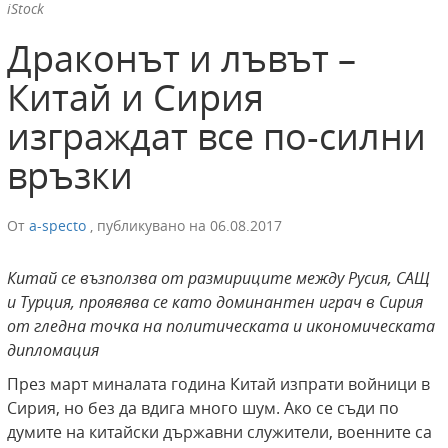
iStock
Драконът и лъвът –
Китай и Сирия
изграждат все по-силни
връзки
От
a-specto
,
публикувано на
06.08.2017
Китай се възползва от размириците между Русия, САЩ
и Турция, проявява се като доминантен играч в Сирия
от гледна точка на политическата и икономическата
дипломация
През март миналата година Китай изпрати войници в
Сирия, но без да вдига много шум. Ако се съди по
думите на китайски държавни служители, военните са