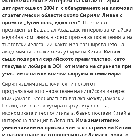
Икономическите интереси на Китай в Сирия
датират още от 2004 г. с обвързването на ключови
стратегически области около Сирия и Ливан с
проекта „Един пояс, един път”.
През март
президентът Башар ал-Асад даде интервю за китайска
медийна компания, в което призна за посещенията на
търговски делегации, както и за разширяването на
академични връзки между Сирия и Китай.
Китай
също подкрепи сирийското правителство, като
гласува и лобира в ООН от името на страната при
участието си във всички форуми и семинари.
Сирия извлича изключителни ползи от
продължаващото нарастване на китайския интерес
към Дамаск. Всеобхватната връзка между Дамаск и
Пекин, която се фокусира върху сигурността,
икономиката и геополитиката, бавно постави Китай в
интересна позиция в Леванта.
Има значително
увеличаване
на присъствието от страна на Китай
и разрастване на отношенията с Дамаск, докато