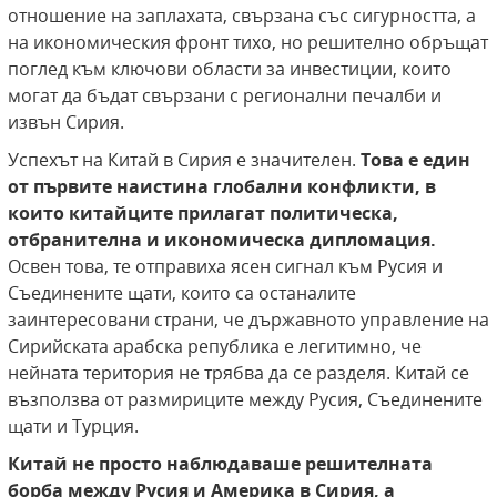
отношение на заплахата, свързана със сигурността, а
на икономическия фронт тихо, но решително обръщат
поглед към ключови области за инвестиции, които
могат да бъдат свързани с регионални печалби и
извън Сирия.
Успехът на Китай в Сирия е значителен.
Това е един
от първите наистина глобални конфликти, в
които китайците прилагат политическа,
отбранителна и икономическа дипломация.
Освен това, те отправиха ясен сигнал към Русия и
Съединените щати, които са останалите
заинтересовани страни, че държавното управление на
Сирийската арабска република е легитимно, че
нейната територия не трябва да се разделя. Китай се
възползва от размириците между Русия, Съединените
щати и Турция.
Китай не просто наблюдаваше решителната
борба между Русия и Америка в Сирия, а