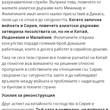
разузнавателни служби. Въпреки това, повечето от
малките азиатски държави като Мианмар и
Филипините имат много малко присъствие в Дамаск,
поне що се отнася до сигурността.
Когато започна
войната в Сирия, повечето азиатски държави
затвориха посолствата си, но не и Китай,
Индонезия и Малайзия.
Филипините откриха
консулство поради големия брой домашни
работници, които и досега работят в сирийски домове.
Така че сега тези страни все повече разчитат на Китай
да помогне във вземането на решение относно
пропуските в собствените им отношения със Сирия,
свързани със сигурността, както и да наблюдават
връзките между войната и проблемите с надигащите
се бунтове в техните страни.
Усилия за реконструкция
Друг аспект на китайското господство в Сирия е
икономическият.
Тъй като е очевидно, че войната в