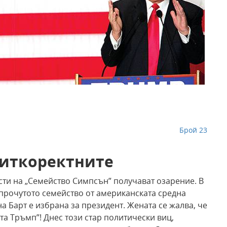
Брой 23
литкоректните
сти на „Семейство Симпсън” получават озарение. В
-прочутото семейство от американската средна
 на Барт е избрана за президент. Жената се жалва, че
та Тръмп”! Днес този стар политически виц,