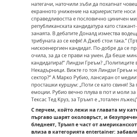
натегачи, наточили зъби да похапнат чове
екранното унижение на кариеристите носи 
справедливостта е пословично циничен ми
републиканската кандидатура като стажант-
занаята. В дебатите Доналд измества водещ
трибуната аз се кефя! А Джеб стои така.” (Т
нискоенергиен кандидат. По-добре да се пр
очила, за да се прави на умен. Да беше мин
кандидатира!” Линдзи Греъм? „Политиците в
Некадърници. Вижте го тоя Линдзи Греъм н
сектор?” А Марко Рубио, лансиран от медии
просташки куршум: „Поти се като свиня! За
емоции. Рубио вечно плува в пот и моли за
Тексас Тед Круз, за Тръмп е „тотален лъжец
С перчем, който лежи на главата му кат
пъргаво шарят околовръст, и безупречен
бледнеят, Тръмп е част от американскот
влиза в категорията entertainer: забавл