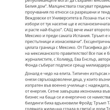
републиканците могат да съхранят мнозинст
Белия дом”. Малцинствата гласуват предим
проучвания по етноси са разрешени и тенд
Веждовски от Университета в Лозана пък с
избори от тук насетне ще е испаноезичнат
и расте най-бързо”. САЩ вече имат второт
Мексико и преди самата Испания. Тръмп е 
престъпници и изнасилвачи”. Ексцентрични
цялата граница с Мексико. От Пасифика до 
на мексиканското правителство! Все пак е 
журналистите, с Холивуд. Ева Енслър, авто
Фонда събират подписи срещу милиардера.
Доналд е чедо на елита. Типичен изтърсак н
онези свръхзадоволени деца, у които възни
изпратен във военно училище с надеждата
от енергия. Сетне завършва икономика въ
бизнес на баща си и енергично се наместв
билдинги биха вдъхновили Фройд: Тръмп Та
голямата жилищна сграда в света) и дори Т