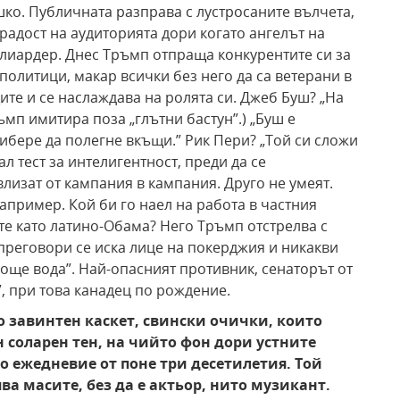
шко. Публичната разправа с лустросаните вълчета,
радост на аудиторията дори когато ангелът на
лиардер. Днес Тръмп отпраща конкурентите си за
политици, макар всички без него да са ветерани в
ите и се наслаждава на ролята си. Джеб Буш? „На
ръмп имитира поза „глътни бастун”.) „Буш е
ибере да полегне вкъщи.” Рик Пери? „Той си сложи
ал тест за интелигентност, преди да се
лизат от кампания в кампания. Друго не умеят.
апример. Кой би го наел на работа в частния
те като латино-Обама? Него Тръмп отстрелва с
 преговори се иска лице на покерджия и никакви
 още вода”. Най-опасният противник, сенаторът от
”, при това канадец по рождение.
о завинтен каскет, свински очички, които
 соларен тен, на чийто фон дори устните
о ежедневие от поне три десетилетия. Той
ява масите, без да е актьор, нито музикант.