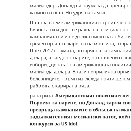
милиардер, Доналд си наумява да превърне
казино в света. Но удря на камък.
По това време американският строителен п
бизнеса си и днес се радва на официално с
кампанията си и не дължа нищо на лобисти
среден пръст се харесва на мнозина, отвр
През 2012 г. сумата, похарчена за кампани
долара, а заедно с парите, потрошени от к
избори, „цената” на американската полити
милиарда долара. В тази неприлична оргия,
белезниците, Тръмп изглежда почти целом
работяга с карирана риза.
рана риза.
Американският политически 
Първият са
парите, но Доналд харчи сво
превръща кампаниите в сблъсък на ма
задължителният месиански патос, койт
конкурси за US Idol.