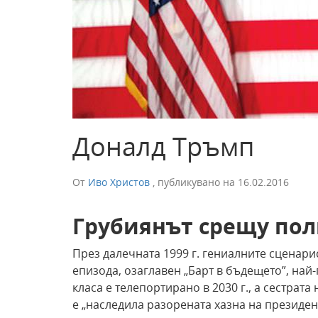
Доналд Тръмп
От
Иво Христов
,
публикувано на
16.02.2016
Грубиянът срещу по
През далечната 1999 г. гениалните сценари
епизода, озаглавен „Барт в бъдещето”, най
класа е телепортирано в 2030 г., а сестрата
е „наследила разорената хазна на президен