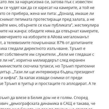
ато лек за нарцисизма си, затова пък с известен
 се чудят как да се харесат на камерите, а той не
като се прибера, жена ми пита: „Доналд, имаше ли
е снимат петимата протестиращи пред залата, а не
айте мен, обърнете се към публиката”, жестикулира
ите на жанра: обидите няма да отвърнат камерите,
 навечерието на изборите в Айова мегаломанът
т, а телевизиите помръкнаха: 87% от допитаните
 биха гледали директното излъчване. Тръмп е
ят собствените им служители. „Кели ме гледаше с
е ли не”, изригна милиардерът след екранен
Феминистките скочиха тутакси, но Тръмп припомни
туитър. „Тази ли ще интервюира бъдещ президент
си кифла”. За капак извади снимки от преди
е Тръмп в туитър и простаците го аплодират. А те
ъмп да влезе в Белия дом не е голям. Според
вич „демографската динамика в САЩ е такава, че