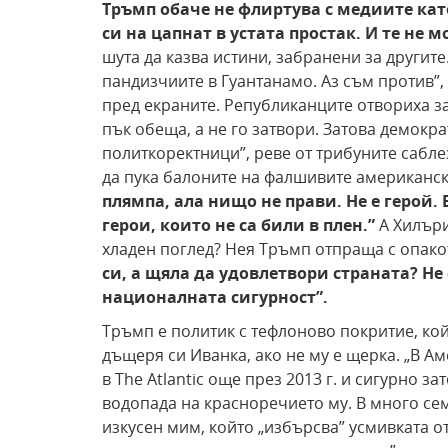
Тръмп обаче не флиртува с медиите кат
си на
цапнат в устата простак. И те не м
шута да казва истини, забранени за другит
пандизчиите в Гуантанамо. Аз съм против”
пред екраните. Републиканците отвориха з
пък обеща, а не го затвори. Затова демокра
политкоректници”, реве от трибуните сабле
да пука балоните на фалшивите американск
плямпа, ала нищо не прави. Не е
герой. 
герои, които не са били в плен.”
А Хилъри
хладен поглед? Нея Тръмп отпраща с опако
си, а щяла
да удовлетвори страната? Не
националната
сигурност”.
Тръмп е политик с тефлоново покритие, кой
дъщеря си Иванка, ако не му е щерка. „В 
в The Atlantic още през 2013 г. и сигурно з
водопада на красноречието му. В много сем
изкусен мим, който „избърсва” усмивката о