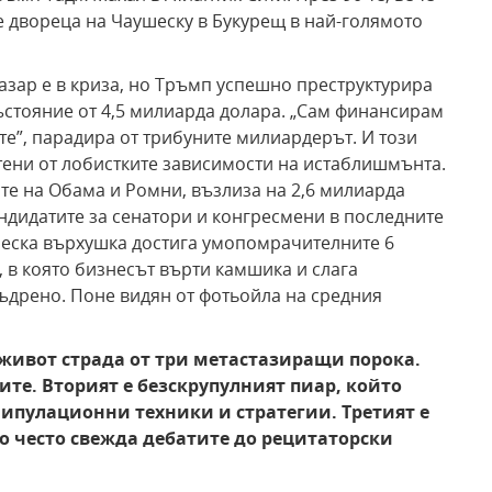
 двореца на Чаушеску в Букурещ в най-голямото
азар е в криза, но Тръмп успешно преструктурира
ъстояние от 4,5 милиарда долара. „Сам финансирам
те”, парадира от трибуните милиардерът. И този
атени от лобистките зависимости на истаблишмънта.
ите на Обама и Ромни, възлиза на 2,6 милиарда
андидатите за сенатори и конгресмени в последните
ческа върхушка достига умопомрачителните 6
 в която бизнесът върти камшика и слага
ъдрено. Поне видян от фотьойла на средния
живот страда
от три метастазиращи порока.
ите. Вторият е
безскрупулният пиар, който
нипулационни техники и
стратегии. Третият е
о често свежда дебатите до
рецитаторски