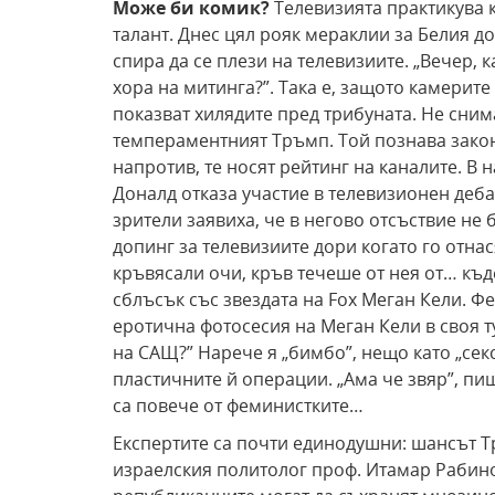
Може би комик?
Телевизията практикува к
талант. Днес цял рояк мераклии за Белия дом
спира да се плези на телевизиите. „Вечер, 
хора на митинга?”. Така е, защото камерит
показват хилядите пред трибуната. Не сним
темпераментният Тръмп. Той познава закон
напротив, те носят рейтинг на каналите. В
Доналд отказа участие в телевизионен деба
зрители заявиха, че в негово отсъствие не
допинг за телевизиите дори когато го отнас
кръвясали очи, кръв течеше от нея от… къд
сблъсък със звездата на Fox Меган Кели. 
еротична фотосесия на Меган Кели в своя 
на САЩ?” Нарече я „бимбо”, нещо като „сек
пластичните й операции. „Ама че звяр”, пиш
са повече от феминистките…
Експертите са почти единодушни: шансът Тр
израелския политолог проф. Итамар Рабино