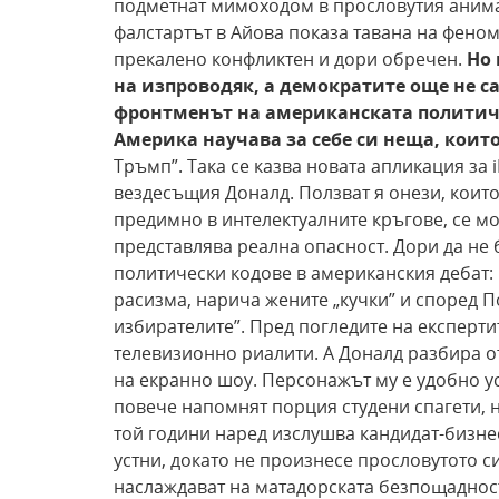
подметнат мимоходом в прословутия анимац
фалстартът в Айова показа тавана на фено
прекалено конфликтен и дори обречен.
Но 
на изпроводяк, а демократите още не с
фронтменът на американската политичес
Америка научава за себе си неща, които
Тръмп”. Така се казва новата апликация за
вездесъщия Доналд. Ползват я онези, които 
предимно в интелектуалните кръгове, се м
представлява реална опасност. Дори да не 
политически кодове в американския дебат: 
расизма, нарича жените „кучки” и според П
избирателите”. Пред погледите на експерт
телевизионно риалити. А Доналд разбира от
на екранно шоу. Персонажът му е удобно у
повече напомнят порция студени спагети, 
той години наред изслушва кандидат-бизне
устни, докато не произнесе прословутото си: 
наслаждават на матадорската безпощаднос