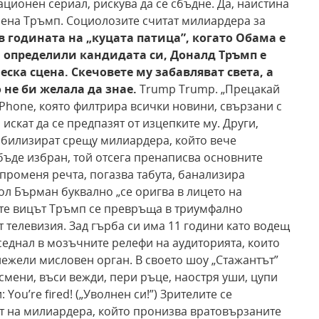
ионен сериал, рискува да се сбъдне. Да, наистина
мена Тръмп. Социолозите считат милиардера за
в годината на „куцата патица”, когато Обама е
а определили кандидата си, Доналд Тръмп е
ка сцена. Скечовете му забавляват света, а
 не би желала да знае.
Trump Trump. „Прецакай
 iPhone, която филтрира всички новини, свързани с
искат да се предпазят от изцепките му. Други,
обилизират срещу милиардера, който вече
бъде избран, той отсега пренаписва основните
променя речта, погазва табута, банализира
ол Бърман буквално „се оригва в лицето на
ите вицът Тръмп се превръща в триумфално
 телевизия. Зад гърба си има 11 години като водещ
седнал в мозъчните релефи на аудиторията, които
нежели мисловен орган. В своето шоу „Стажантът”
смени, въси вежди, пери ръце, наостря уши, цупи
You’re fired! („Уволнен си!”) Зрителите се
т на милиардера, който пронизва вратовързаните