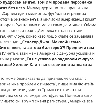
о пудросан айдъл. Той им продава персонажа
огат без
него.
Милиардерът ползва правото на
е. „Харчим един милион за футболно игрище за
, отсича бизнесменът, а милиони американци кимат
атвора в Гуантанамо и могат само да мълчат. Обама
тите също си траят. „Америка е пълна с тъпи
зъбият клоун, който като лошо хлапе се забавлява
и легенди.
„Сенатор Джон
Маккейн само
Бил в плен, та затова бил герой?! Предпочитам
 Клинтън, тази мама Америка с дежурна усмивка и
то на ръката:
„Тя не успява да задоволи съпруга
 става! Хилъри
Клинтън е сериозна заплаха за
то може безнаказано да признае, че би спал с
Америка има проблем с инцеста”, пише Миа Фонтейн
атова дори тези думи на Тръмп се оттичат във
ейства се споглеждат сконфузено. Понякога като
т лицето си, Тръмп сменя регистъра. „Америка все