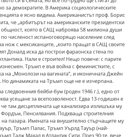
вото си в Сената, но все по-трудно ще стигат до
но за демократите. В Америка социологическите
енцията е ясно видима. Американистът проф. Борис
чита, че „арбитърът на американските президентски
а общност, която в САЩ наброява 58 милиона души
о по численост испаноговорящо население след
на нож с мексиканците, „които пращат в САЩ своите
ят Доналд иска да построи фараонска стена по
Атлантика. Нали е строител! Нещо повече: с парите
бизнесмен. Тръмп е във война с феминистките, с
рка на „Монолози на вагината”, и иконичната Джейн
 Но динамиката на Тръмп още не е изчерпана.
а следвоенния бейби-бум (роден 1946 г.), едно от
ква усещане за всепозволеност. Едва 13-годишен е
, че там дисциплината ще канализира излишъка му
в Фордъм, Пенсилвания. Подхваща строителния
а на пазара. Имената на внушително стърчащите му
уър, Тръмп Палас, Тръмп Уърлд Тауър (най-
ръмп Тадж Махал в Атлантик Сити. През 90-те, вече