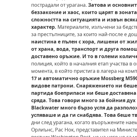
пострадали от урагана.
Затова и основнит
беззаконие и хаос, които царят в зоната
сложността на ситуацията и извън вся
характер.
Материалите, излъчени за бедст
за престъпниците, за които най-после е до
наистина е пълен с хора, лишени от ж
от храна,
вода, транспорт и друга помощ
доставено оръжие. И то в големи колич
полиция, който в началния етап участва в 
момента, в който пристига в лагера на ком
17 и автоматично оръжие Mossberg
M590
видове патрони. Снаряжението ни беше
партида
боеприпаси ни беше доставена 
сряда. Това говори много за бойния ду
Blackwater много бързо успя
да разполож
успяваше и да ги снабдява. Това беше
т
дни след урагана, когато въоръжените наем
Орлиънс, Рас Нок, представител на Минист