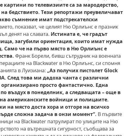
е картини по телевизиите са за мародерство,
 на бедствието. Тези
репортажи преувеличават
какво съмнение имат
подстрекателски
вието, показват, че целият Ню Орлиънс е празник
шъл денят на славата.
Истината е, че градът
илища, загубили ориентация, които имат нужда
. Само че на
първо място в Ню Орлиънс е
ества.
Франк Борели, бивш сътрудник на военната
операциите на Blackwater в Ню Орлиънс, си спомня
панията в Луизиана:
„Аз получих пистолет
Glock
A. След това ми дадоха чанта с различни
 организирано просто фантастично. Една
по въздух в понеделник, а следващата – още в
х на американските войници и полицаите.
и на място доста хора и отгоре на
всичко
върде сложна задача в онзи момент”.
В първите
ници на Blackwater патрулират по улиците на Ню
ерството на вътрешната сигурност, съобщава за