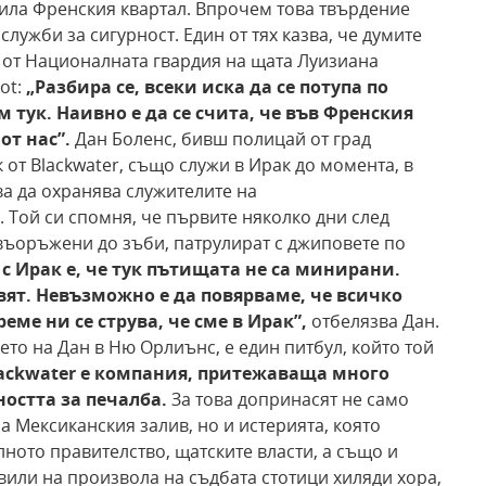
ила Френския квартал. Впрочем това твърдение
служби за сигурност. Един от тях казва, че думите
 от Националната гвардия на щата Луизиана
lot:
„Разбира се, всеки иска да се потупа по
 тук. Наивно е да се счита, че във Френския
от нас”.
Дан Боленс, бивш полицай от град
 от Blackwater, също служи в Ирак до момента, в
ва да охранява служителите на
 Той си спомня, че първите няколко дни след
 въоръжени до зъби, патрулират с джиповете по
с Ирак е, че тук пътищата не са минирани.
вят. Невъзможно е да повярваме, че всичко
време ни
се струва, че сме в Ирак”,
отбелязва Дан.
то на Дан в Ню Орлиънс, е един питбул, който той
ackwater е компания,
притежаваща много
остта за печалба.
За това допринасят не само
Мексиканския залив, но и истерията, която
ното правителство, щатските власти, а също и
авили на произвола на съдбата стотици хиляди хора,