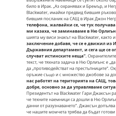
въоръжените наемници се суетят около бар 
било в Ирак. „Аз охранявах и Бремър, и Нег
Blackwater, имайки предвид бившия ръково
бившия посланик на САЩ в Ирак Джон Нег
телефона, жалвайки се, че тук получава
ми
казаха, че заминаваме в Ню Орлиън
шията му виси знакът на Blackwater, както
заключение добавя, че се е движил из 
Държавния департамент, и сега ще се
о
случват истинските неща”.
Охранителите 
текст, че тяхната задача в Ню Орлиънс е „д
да „противодействат на престъпниците”. О
оръжие също и с множество джобове за д
нас работят на територията
на САЩ, тов
добре, основно за да управляваме ситуа
Президентът на Blackwater Гари Джаксън раз
че техните наемници са дошли в Ню Орлиъ
данни от разузнаването”. Джаксън допълва
че нашите момчета трябва да бъдат готови 