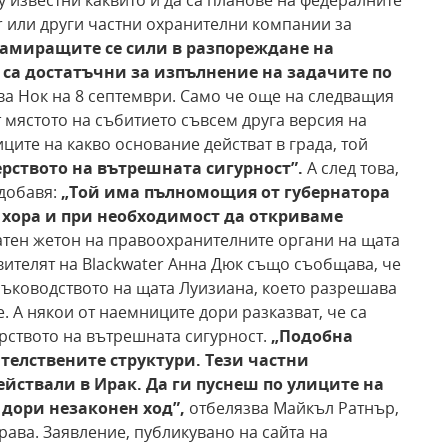
му известни каквито и да са планове на федералните
r или други частни охранителни компании за
амиращите се сили в разпореждане на
са достатъчни за изпълнение на задачите по
ва Нок на 8 септември. Само че още на следващия
т мястото на събитието съвсем друга версия на
ците на какво основание действат в града, той
рството на вътрешната сигурност”.
А след това,
 добавя:
„Той
има пълномощия от губернатора
 хора и при необходимост да откриваме
атен жетон на правоохранителните органи на щата
вителят на Blackwater Анна Дюк също съобщава, че
ъководството на щата Луизиана, което разрешава
. А някои от наемниците дори разказват, че са
рството на вътрешната сигурност.
„Подобна
телствените структури. Тези
частни
ействали в Ирак. Да ги пуснеш по улиците на
 дори
незаконен ход”,
отбелязва Майкъл Ратнър,
ава. Заявление, публикувано на сайта на