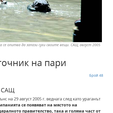
се опитва да запази сухи своите вещи. САЩ, август 2005
точник на пари
Брой 48
а САЩ
нс на 29 август 2005 г. веднага след като ураганът
панията се появяват на мястото на
дералното правителство, така
и голяма част от