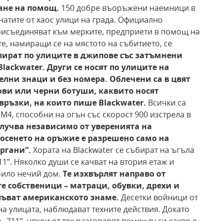
ане на помощ.
150 добре въоръжени наемници в
атите от хаос улици на града. Официално
присъединяват към мерките, предприети в помощ на
е, намиращи се на мястото на събитието, се
улират по улиците в джипове
със затъмнени
lackwater.
Други се носят по улиците на
телни
знаци и без номера. Облечени са в цвят
ови или черни
ботуши, каквито носят
връзки, на които пише
Blackwater.
Всички са
4, способни на огън със скорост 900 изстрела в
случва независимо от уверенията на
осенето на оръжие е разрешено само на
ргани”.
Хората на Blackwater се събират на ъгъла
11”. Няколко души се качват на втория етаж и
било нечий дом.
Те изхвърлят направо от
 собственици – матраци, обувки, дрехи и
пъват американското знаме.
Десетки войници от
а улицата, наблюдават техните действия. Докато