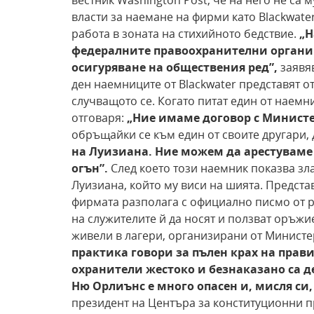
вестник Washington Post, че на него не са 
власти за наемане на фирми като Blackwate
работа в зоната на стихийното бедствие.
„Н
федералните
правоохранителни органи 
осигуряване на обществения ред”,
заявя
ден наемниците от Blackwater представят о
случващото се. Когато питат един от наемни
отговаря:
„Ние имаме договор с Министе
обръщайки се към един от своите другари,
на Луизиана.
Ние можем да арестуваме
огън”.
След което този наемник показва зл
Луизиана, който му виси на шията. Предста
фирмата разполага с официално писмо от р
на служителите й да носят и ползват оръжие
живели в лагери, организирани от Министе
практика говори за пълен
крах на прави
охранители жестоко и безнаказано са
д
Ню Орлиънс е много опасен и, мисля си,
президент на Центъра за конституционни пр