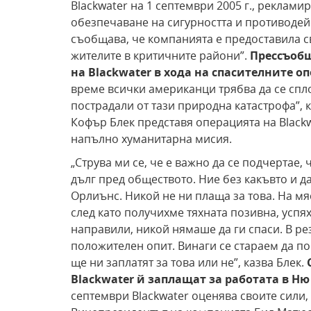
Blackwater на 1 септември 2005 г., рекламир
обезпечаване на сигурността и противодей
съобщава, че компанията е предоставила с
жителите в критичните райони”.
Прессъобщ
на Blackwater в хода на
спасителните оп
време всички американци трябва да се спл
пострадали от тази природна катастрофа”, 
Кофър Блек представя операцията на Blackw
напълно хуманитарна мисия.
„Струва ми се, че е важно да се подчертае,
дълг пред обществото. Ние без какъвто и д
Орлиънс. Никой не ни плаща за това. На мя
след като получихме тяхната позивна, успя
направили, никой нямаше да ги спаси. В ре
положителен опит. Винаги се стараем да п
ще ни заплатят за това или не”, казва Блек.
Blackwater й заплащат за работата в Ню
септември Blackwater оценява своите сили, 