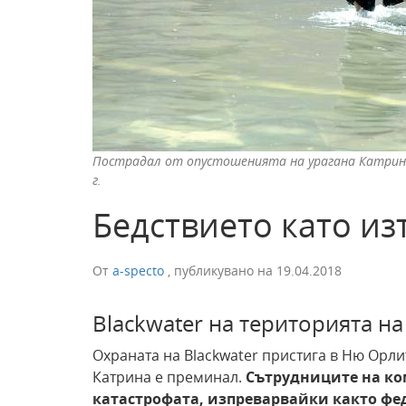
Пострадал от опустошенията на урагана Катрина 
г.
Бедствието като из
От
a-specto
,
публикувано на
19.04.2018
Blackwater на територията н
Охраната на Blackwater пристига в Ню Орлиъ
Катрина е преминал.
Сътрудниците на ком
катастрофата, изпреварвайки както
фе