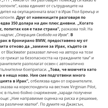
„711”, някои от тях разговарят помежду си какво е
ропонте”, казва единият от сътрудниците на
дител на окупационната власт в Ирак Пол Бремър и
ропонте.
Друг от наемниците разговаря по
едва 350 долара на ден плюс дневни. „Когато
с, попитах
коя е тази страна”,
разказва той. На
 и надпис „Операция
Свобода на Ирак
”.
В
Ирак в бронирано BMW, предоставено
му от
пита отново да „замине за Ирак, където се
от Blackwater разказват лично на автора на този
а се грижат за безопасността на гражданите там” и
хранителите разполагат освен с автоматично
опълнителни боеприпаси.
„Това, че
момчета като
а е нещо ново. Ние сме подготвени
много
цията в Ирак”,
отбелязва един от охранителите.
казва на кореспондента на вестник Virginian Pilot,
нс в пълно бойно снаряжение „заради получени
 още: „Ние направихме оценка на риска и решихме,
за различни хватки”. По думите на Джаксън,