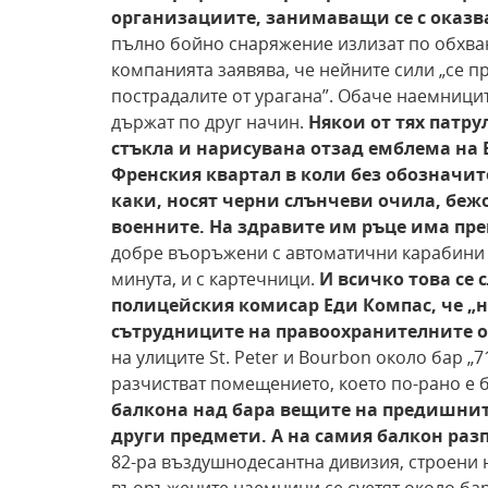
организациите,
занимаващи се с оказв
пълно бойно снаряжение излизат по обхван
компанията заявява, че нейните сили „се 
пострадалите от урагана”. Обаче наемницит
държат по друг начин.
Някои от тях патр
стъкла и нарисувана отзад емблема на B
Френския квартал в коли без обозначи
каки,
носят черни слънчеви очила, беж
военните. На здравите им ръце има пре
добре въоръжени с автоматични карабини М
минута, и с картечници.
И всичко това се
полицейския комисар Еди Компас, че „н
сътрудниците на правоохранителните о
на улиците St. Peter и Bourbon около бар „7
разчистват помещението, което по-рано е 
балкона над бара
вещите на предишните
други предмети. А на самия
балкон раз
82-ра въздушнодесантна дивизия, строени н