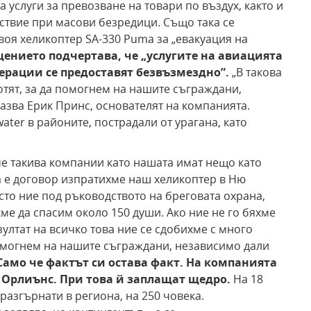
а услуги за превозване на товари по въздух, както и
ствие при масови безредици. Също така се
воя хеликоптер SA-330 Puma за „евакуация на
ението подчертава, че „услугите на авиацията
ерации се предоставят безвъзмездно”.
„В такова
отят, за да помогнем на нашите съграждани,
казва Ерик Принс, основателят на компанията.
ater в районите, пострадали от урагана, като
 че такива компании като нашата имат нещо като
а е договор изпратихме наш хеликоптер в Ню
сто ние под ръководството на бреговата охрана,
хме да спасим около 150 души. Ако ние не го бяхме
зултат на всичко това ние се сдобихме с много
омогнем на нашите съграждани, независимо дали
Само че фактът си остава факт. На компанията
 Орлиънс. При това й
заплащат щедро.
На 18
разгърнати в региона, на 250 човека.