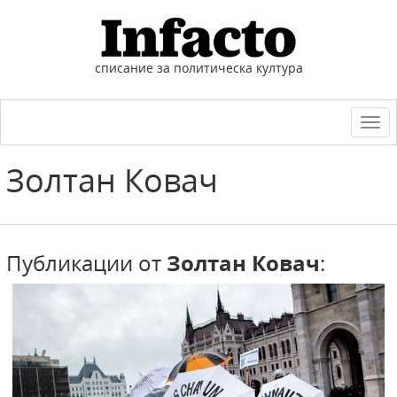
списание за политическа култура
Togg
navi
Золтан
Ковач
Публикации от
Золтан Ковач
: