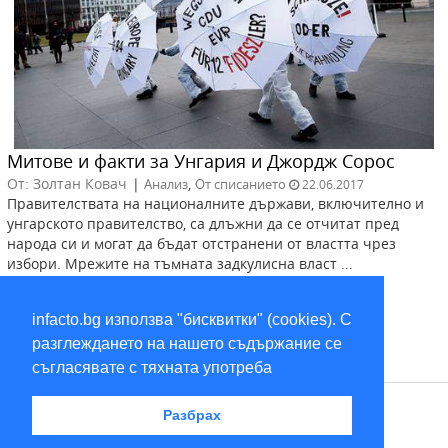
Митове и факти за Унгария и Джордж Сорос
От: Золтан Ковач
|
,
Анализ
От списанието
22.06.2017
Правителствата на националните държави, включително и
унгарското правителство, са длъжни да се отчитат пред
народа си и могат да бъдат отстранени от властта чрез
избори. Мрежите на тъмната задкулисна власт ...
infacto.bg използва "бисквитки" (cookies). С
разглеждането на нашето съдържание се
съгласявате с тяхната употреба
RSS
Разбрах